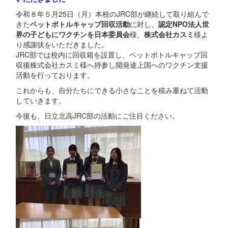
令和８年５月25日（月）本校のJRC部が継続して取り組んで
きた
ペットボトルキャップ回収活動
に対し、
認定NPO法人世
界の子どもにワクチンを日本委員会
様、
株式会社カスミ
様よ
り感謝状をいただきました。
JRC部では校内に回収箱を設置し、ペットボトルキャップ回
収後株式会社カスミ様へ持参し開発途上国へのワクチン支援
活動を行っております。
これからも、自分たちにできる小さなことを積み重ねて活動
していきます。
今後も、日立北高JRC部の活動にご注目ください。