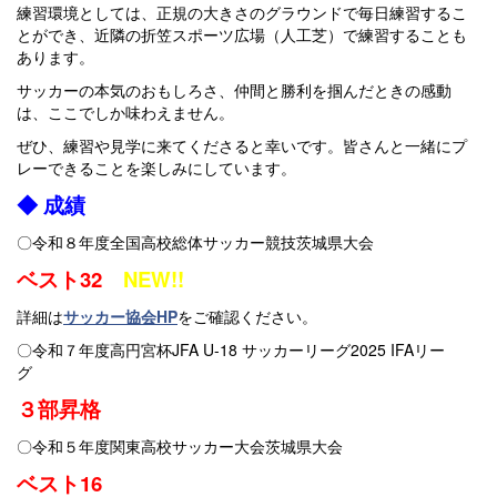
練習環境としては、正規の大きさのグラウンドで毎日練習するこ
とができ、近隣の折笠スポーツ広場（人工芝）で練習することも
あります。
サッカーの本気のおもしろさ、仲間と勝利を掴んだときの感動
は、ここでしか味わえません。
ぜひ、練習や見学に来てくださると幸いです。皆さんと一緒にプ
レーできることを楽しみにしています。
◆ 成績
〇令和８年度全国高校総体サッカー競技茨城県大会
ベスト32
NEW!!
詳細は
サッカー協会HP
をご確認ください。
〇令和７年度高円宮杯JFA U-18 サッカーリーグ2025 IFAリー
グ
３部昇格
〇令和５年度関東高校サッカー大会茨城県大会
ベスト16