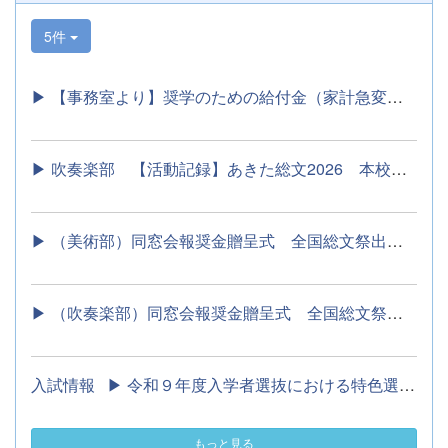
5件
▶ 【事務室より】奨学のための給付金（家計急変）について 通...
▶ 吹奏楽部 【活動記録】あきた総文2026 本校吹奏楽部の６名が...
▶ （美術部）同窓会報奨金贈呈式 全国総文祭出場！ ...
▶ （吹奏楽部）同窓会報奨金贈呈式 全国総文祭出場！ ...
入試情報 ▶ 令和９年度入学者選抜における特色選抜...
もっと見る