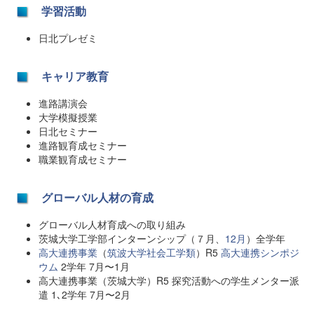
学習活動
日北プレゼミ
キャリア教育
進路講演会
大学模擬授業
日北セミナー
進路観育成セミナー
職業観育成セミナー
グローバル人材の育成
グローバル人材育成への取り組み
茨城大学工学部インターンシップ（７月、
12月
）全学年
高大連携事業
（
筑波大学社会工学類
）R5
高大連携シンポジ
ウム
2学年 7月〜1月
高大連携事業（茨城大学）R5 探究活動への学生メンター派
遣 1､2学年 7月〜2月