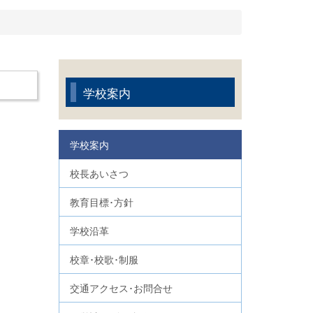
学校案内
学校案内
校長あいさつ
教育目標･方針
学校沿革
校章･校歌･制服
交通アクセス･お問合せ