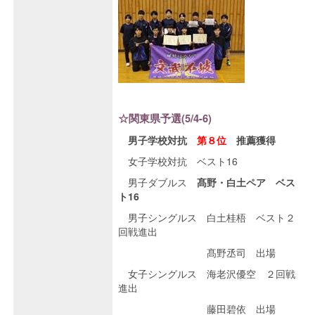
☆関東県予選(5/4-6)
男子学校対抗
第８位
推薦獲得
女子学校対抗 ベスト16
男子ダブルス
髙野・白土ペア ベス
ト16
男子シングルス 白土桂梧 ベスト２
回戦進出
髙野丞司 出場
女子シングルス 海老沢優空 ２回戦
進出
藤田碧依 出場