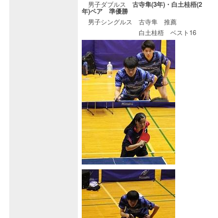
男子ダブルス
古寺隼(3年)・白土桂梧(2
年)ペア 準優勝
男子シングルス 古寺隼 推薦
白土桂梧 ベスト16