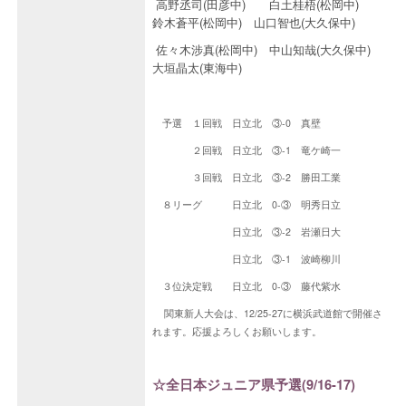
高野丞司(田彦中) 白土桂梧(松岡中)
鈴木蒼平(松岡中) 山口智也(大久保中)
佐々木涉真(松岡中) 中山知哉(大久保中)
大垣晶太(東海中)
予選 １回戦 日立北 ③-0 真壁
２回戦 日立北 ③-1 竜ケ崎一
３回戦 日立北 ③-2 勝田工業
８リーグ 日立北 0-③ 明秀日立
日立北 ③-2 岩瀬日大
日立北 ③-1 波崎柳川
３位決定戦 日立北 0-③ 藤代紫水
関東新人大会は、12/25-27に横浜武道館で開催さ
れます。応援よろしくお願いします。
☆全日本ジュニア県予選(9/16-17)