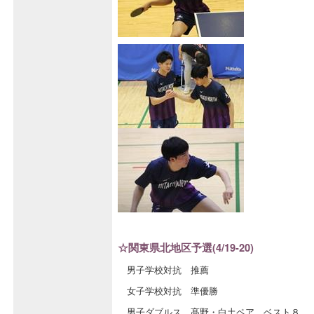
☆関東県北地区予選(4/19-20)
男子学校対抗 推薦
女子学校対抗 準優勝
男子ダブルス 髙野・白土ペア ベスト８