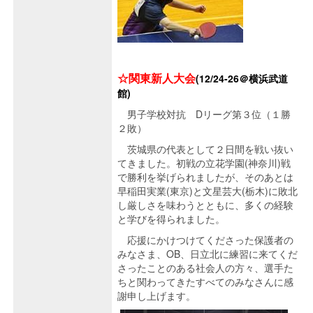
☆関東新人大会
(12/24-26＠横浜武道
館)
男子学校対抗 Dリーグ第３位（１勝
２敗）
茨城県の代表として２日間を戦い抜い
てきました。初戦の立花学園(神奈川)戦
で勝利を挙げられましたが、そのあとは
早稲田実業(東京)と文星芸大(栃木)に敗北
し厳しさを味わうとともに、多くの経験
と学びを得られました。
応援にかけつけてくださった保護者の
みなさま、OB、日立北に練習に来てくだ
さったことのある社会人の方々、選手た
ちと関わってきたすべてのみなさんに感
謝申し上げます。