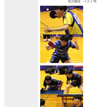
佐川桃花 ベスト16