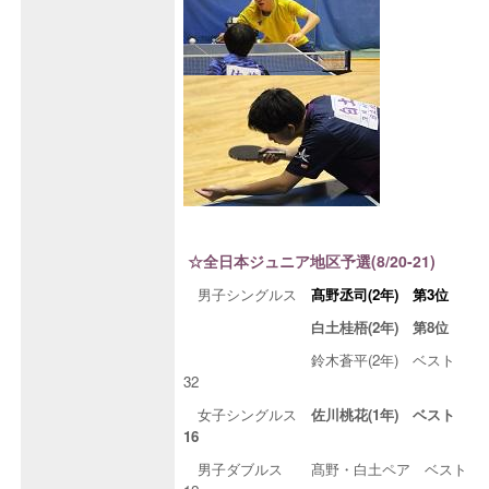
☆全日本ジュニア地区予選(8/20-21)
男子シングルス
髙野丞司(2年) 第3位
白土桂梧(2年) 第8位
鈴木蒼平(2年) ベスト
32
女子シングルス
佐川桃花(1年) ベスト
16
男子ダブルス 髙野・白土ペア ベスト