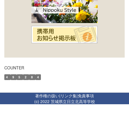
COUNTER
4
9
5
2
8
4
著作権の扱い
|
リンク集
|
免責事項
(c) 2022 茨城県立日立北高等学校