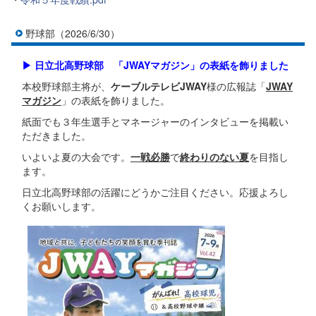
野球部（2026/6/30）
▶ 日立北高野球部 「JWAYマガジン」の表紙を飾りました
本校野球部主将が、
ケーブルテレビJWAY
様の広報誌「
JWAY
マガジン
」の表紙を飾りました。
紙面でも３年生選手とマネージャーのインタビューを掲載い
ただきました。
いよいよ夏の大会です。
一戦必勝
で
終わりのない夏
を目指し
ます。
日立北高野球部の活躍にどうかご注目ください。応援よろし
くお願いします。